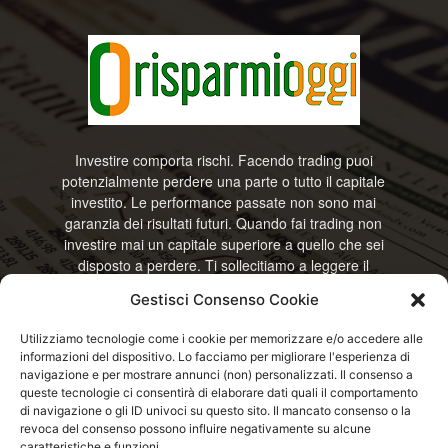
Investire comporta rischi. Facendo trading puoi
potenzialmente perdere una parte o tutto il capitale
investito. Le performance passate non sono mai
garanzia dei risultati futuri. Quando fai trading non
investire mai un capitale superiore a quello che sei
disposto a perdere. Ti sollecitiamo a leggere il
disclamier e l’avviso sui rischi completo. Il blog
Gestisci Consenso Cookie
RisparmiOggi non offre alcun genere di consulenza
e non si assume la responsabilità sull’utilizzo delle
Utilizziamo tecnologie come i cookie per memorizzare e/o accedere alle
informazioni riportate. Continuando ad accedere o
informazioni del dispositivo. Lo facciamo per migliorare l'esperienza di
a usare questo sito o ogni servizio disponibile
navigazione e per mostrare annunci (non) personalizzati. Il consenso a
questo sito, dichiari di accettare termini e condizioni
queste tecnologie ci consentirà di elaborare dati quali il comportamento
previste. © RisparmiOggi
di navigazione o gli ID univoci su questo sito. Il mancato consenso o la
revoca del consenso possono influire negativamente su alcune
caratteristiche e funzioni.