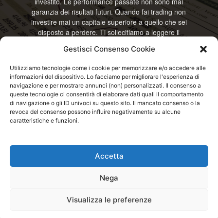
investito. Le performance passate non sono mai
garanzia dei risultati futuri. Quando fai trading non
investire mai un capitale superiore a quello che sei
disposto a perdere. Ti sollecitiamo a leggere il
disclamier e l’avviso sui rischi completo. Il blog
Gestisci Consenso Cookie
RisparmiOggi non offre alcun genere di consulenza
e non si assume la responsabilità sull’utilizzo delle
Utilizziamo tecnologie come i cookie per memorizzare e/o accedere alle
informazioni riportate. Continuando ad accedere o
informazioni del dispositivo. Lo facciamo per migliorare l'esperienza di
a usare questo sito o ogni servizio disponibile
navigazione e per mostrare annunci (non) personalizzati. Il consenso a
questo sito, dichiari di accettare termini e condizioni
queste tecnologie ci consentirà di elaborare dati quali il comportamento
previste. © RisparmiOggi
di navigazione o gli ID univoci su questo sito. Il mancato consenso o la
revoca del consenso possono influire negativamente su alcune
caratteristiche e funzioni.
Contattaci:
info@risparmioggi.it
Accetta
Disclaimer / Avviso sui rischi
Privacy / Cookie Policy
Nega
© 2026 - RisparmiOggi - Tutti i diritti riservati - Consultando i servizi di
Visualizza le preferenze
questo sito si accettano le condizioni previste nel Disclaimer, Cookie e
Privacy - Partita I.V.A.: IT04963320751