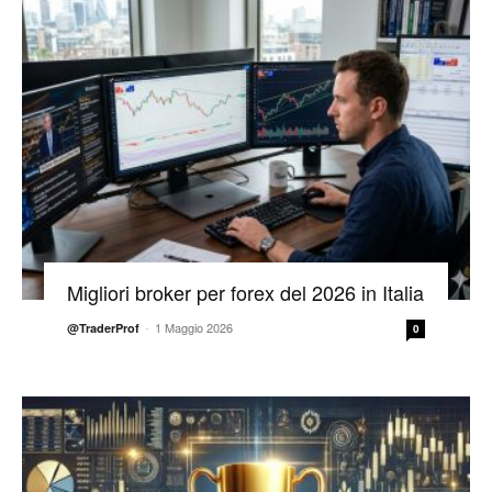
Migliori broker per forex del 2026 in Italia
-
1 Maggio 2026
@TraderProf
0