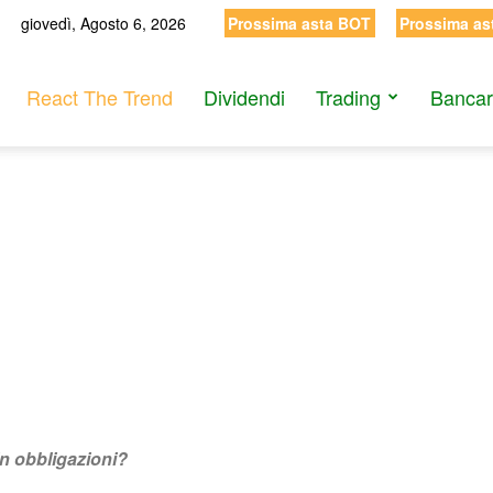
giovedì, Agosto 6, 2026
Prossima asta BOT
Prossima as
React The Trend
Dividendi
Trading
Bancar
 in obbligazioni?