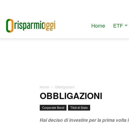
Home
ETF
RisparmiOggi
Home
Obbligazioni
OBBLIGAZIONI
Corporate Bond
Titoli di Stato
Hai deciso di investire per la prima volta