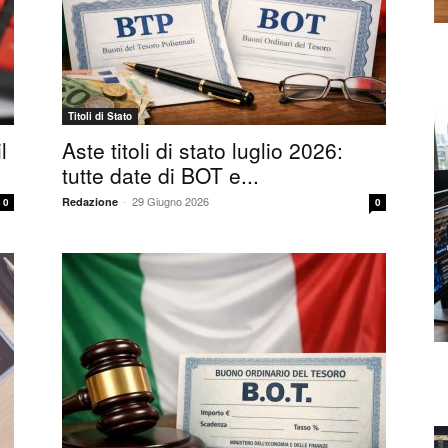
Titoli di Stato
l
Aste titoli di stato luglio 2026:
tutte date di BOT e...
-
29 Giugno 2026
Redazione
0
0