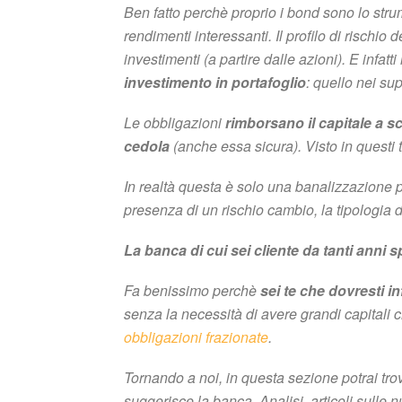
Ben fatto perchè proprio i bond sono lo stru
rendimenti interessanti. Il profilo di rischio
investimenti (a partire dalle azioni). E infatti
investimento in portafoglio
: quello nei supe
Le obbligazioni
rimborsano il capitale a 
cedola
(anche essa sicura). Visto in questi 
In realtà questa è solo una banalizzazione 
presenza di un rischio cambio, la tipologia d
La banca di cui sei cliente da tanti anni
Fa benissimo perchè
sei te che dovresti i
senza la necessità di avere grandi capitali c
obbligazioni frazionate
.
Tornando a noi, in questa sezione potrai tr
suggerisce la banca. Analisi, articoli sulle 