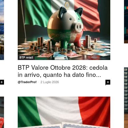
BTP retail
BTP Valore Ottobre 2028: cedola
in arrivo, quanto ha dato fino...
-
2 Luglio 2026
@TraderProf
0
0