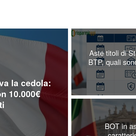
Aste titoli di
BTP, quali son
iva la cedola:
on 10.000€
ti
BOT in ast
caratteri