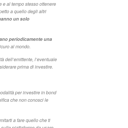
le e al tempo stesso ottenere
etto a quello degli altri
 hanno un solo
ano periodicamente una
sicuro al mondo.
ità dell’emittente, l’eventuale
siderare prima di investire.
odalità per investire in bond
nifica che non conosci le
itarti a fare quello che ti
 sulle piattaforme da usare.