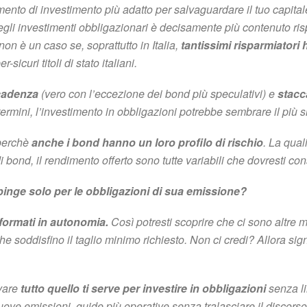
mento di investimento più adatto per salvaguardare il tuo capita
 degli investimenti obbligazionari è decisamente più contenuto risp
 non è un caso se, soprattutto in Italia,
tantissimi risparmiatori
r-sicuri titoli di stato italiani.
scadenza
(vero con l’eccezione dei bond più speculativi) e
stacc
termini, l’investimento in obbligazioni potrebbe sembrare il più 
perchè
anche i bond hanno un loro profilo di rischio
. La qual
i bond, il rendimento offerto sono tutte variabili che dovresti con
 spinge solo per le obbligazioni di sua emissione?
nformati in autonomia.
Così potresti scoprire che ci sono altre m
he soddisfino il taglio minimo richiesto. Non ci credi? Allora sig
ovare
tutto quello ti serve per investire in obbligazioni
senza lim
nuove emissioni, guide più operative senza tralasciare il discorso