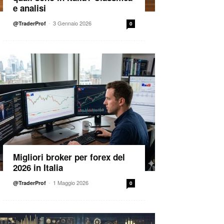
e analisi
-
3 Gennaio 2026
@TraderProf
0
Migliori broker per forex del
2026 in Italia
-
1 Maggio 2026
@TraderProf
0