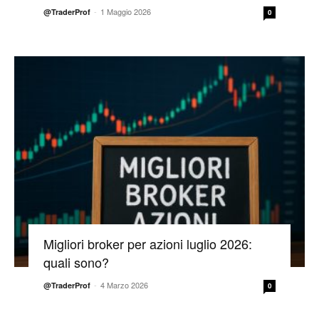
-
1 Maggio 2026
@TraderProf
0
Migliori broker per azioni luglio 2026:
quali sono?
-
4 Marzo 2026
@TraderProf
0