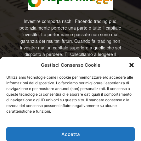
Investire comporta rischi. Facendo trading puoi
potenzialmente perdere una parte o tutto il capitale
investito. Le performance passate non sono mai
garanzia dei risultati futuri. Quando fai trading non
investire mai un capitale superiore a quello che sei
disposto a perdere. Ti sollecitiamo a leggere il
disclamier e l’avviso sui rischi completo. Il blog
Gestisci Consenso Cookie
RisparmiOggi non offre alcun genere di consulenza
e non si assume la responsabilità sull’utilizzo delle
Utilizziamo tecnologie come i cookie per memorizzare e/o accedere alle
informazioni riportate. Continuando ad accedere o
informazioni del dispositivo. Lo facciamo per migliorare l'esperienza di
a usare questo sito o ogni servizio disponibile
navigazione e per mostrare annunci (non) personalizzati. Il consenso a
questo sito, dichiari di accettare termini e condizioni
queste tecnologie ci consentirà di elaborare dati quali il comportamento
previste. © RisparmiOggi
di navigazione o gli ID univoci su questo sito. Il mancato consenso o la
revoca del consenso possono influire negativamente su alcune
caratteristiche e funzioni.
Contattaci:
info@risparmioggi.it
Accetta