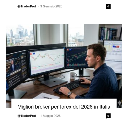
-
3 Gennaio 2026
@TraderProf
0
Migliori broker per forex del 2026 in Italia
-
1 Maggio 2026
@TraderProf
0