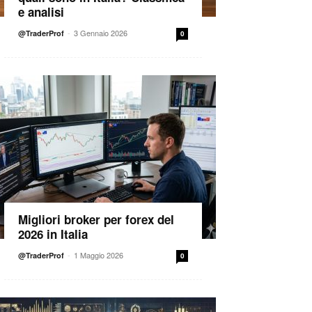
e analisi
-
3 Gennaio 2026
@TraderProf
0
Migliori broker per forex del
2026 in Italia
-
1 Maggio 2026
@TraderProf
0