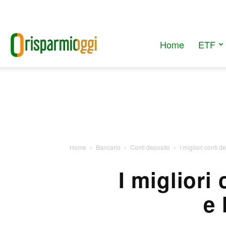
Home
ETF
RisparmiOggi
Home
Bancario
Conti deposito
I migliori conti 
I migliori
e 