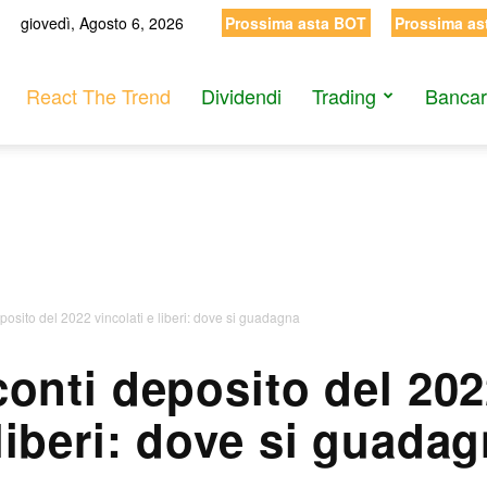
giovedì, Agosto 6, 2026
Prossima asta BOT
Prossima as
React The Trend
Dividendi
Trading
Bancar
deposito del 2022 vincolati e liberi: dove si guadagna
 conti deposito del 202
liberi: dove si guada