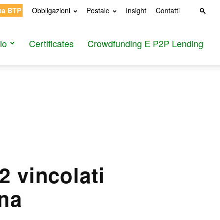
ta BTP
Obbligazioni
Postale
Insight
Contatti
io
Certificates
Crowdfunding E P2P Lending
2 vincolati
gna