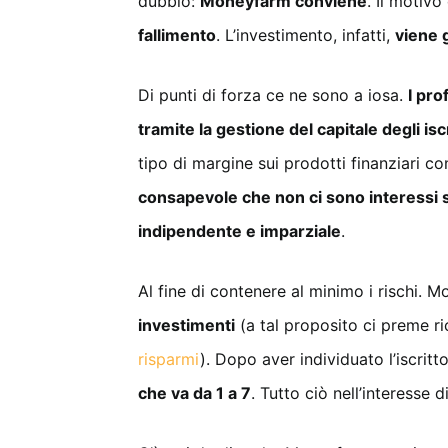
dubbio:
Moneyfarm conviene
. Il motivo
fallimento
. L’investimento, infatti,
viene g
Di punti di forza ce ne sono a iosa.
I pro
tramite la gestione del capitale degli iscr
tipo di margine sui prodotti finanziari con
consapevole che non ci sono interessi 
indipendente e imparziale
.
Al fine di contenere al minimo i rischi. 
investimenti
(a tal proposito ci preme r
risparmi
). Dopo aver individuato l’iscrit
che va da 1 a 7
. Tutto ciò nell’interesse d