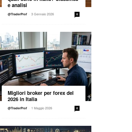
e analisi
-
3 Gennaio 2026
@TraderProf
0
Migliori broker per forex del
2026 in Italia
-
1 Maggio 2026
@TraderProf
0