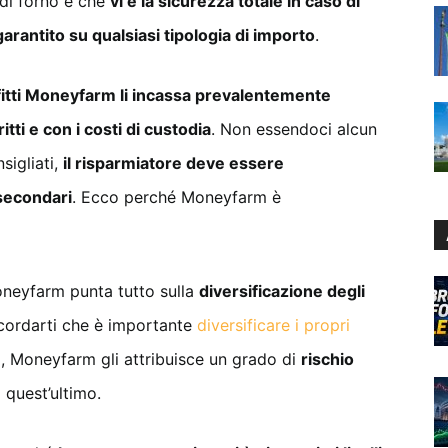
 di forno è che
vi è la sicurezza totale in caso di
arantito su qualsiasi tipologia di importo
.
fitti Moneyfarm li incassa prevalentemente
itti e con i costi di custodia
. Non essendoci alcun
sigliati,
il risparmiatore deve essere
secondari
. Ecco perché Moneyfarm è
Moneyfarm punta tutto sulla
diversificazione degli
icordarti che è importante
diversificare i propri
to, Moneyfarm gli attribuisce un grado di
rischio
i quest’ultimo.