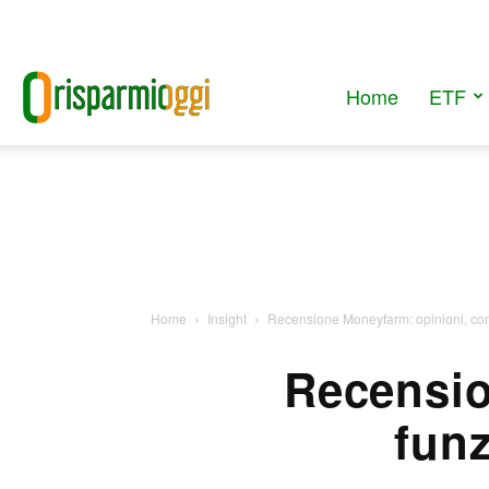
Home
ETF
RisparmiOggi
Home
Insight
Recensione Moneyfarm: opinioni, com
Recensio
funz