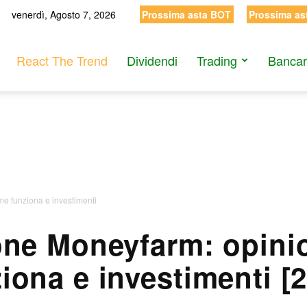
venerdì, Agosto 7, 2026
Prossima asta BOT
Prossima as
React The Trend
Dividendi
Trading
Bancar
e funziona e investimenti
ne Moneyfarm: opini
iona e investimenti [