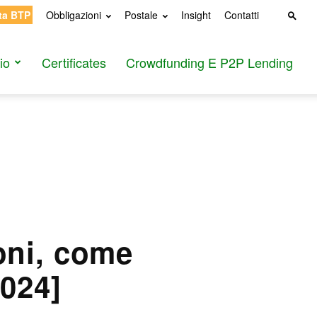
ta BTP
Obbligazioni
Postale
Insight
Contatti
io
Certificates
Crowdfunding E P2P Lending
oni, come
2024]