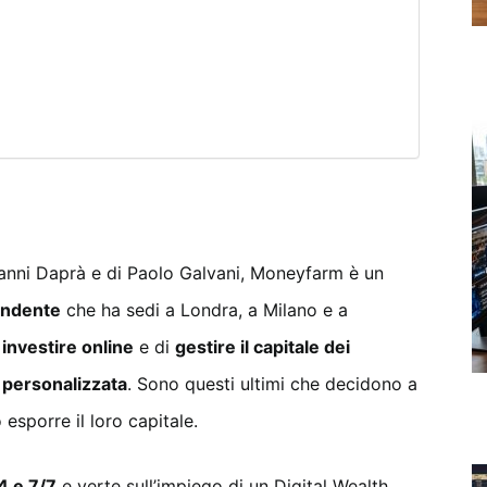
ovanni Daprà e di Paolo Galvani, Moneyfarm è un
endente
che ha sedi a Londra, a Milano e a
i
investire online
e di
gestire il capitale dei
 personalizzata
. Sono questi ultimi che decidono a
 esporre il loro capitale.
4 e 7/7
e verte sull’impiego di un Digital Wealth