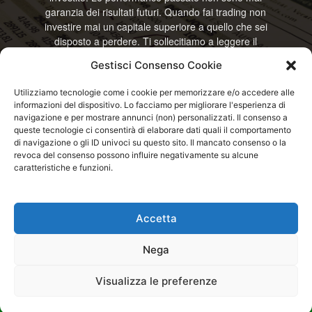
garanzia dei risultati futuri. Quando fai trading non
investire mai un capitale superiore a quello che sei
disposto a perdere. Ti sollecitiamo a leggere il
disclamier e l’avviso sui rischi completo. Il blog
Gestisci Consenso Cookie
RisparmiOggi non offre alcun genere di consulenza
e non si assume la responsabilità sull’utilizzo delle
Utilizziamo tecnologie come i cookie per memorizzare e/o accedere alle
informazioni riportate. Continuando ad accedere o
informazioni del dispositivo. Lo facciamo per migliorare l'esperienza di
a usare questo sito o ogni servizio disponibile
navigazione e per mostrare annunci (non) personalizzati. Il consenso a
questo sito, dichiari di accettare termini e condizioni
queste tecnologie ci consentirà di elaborare dati quali il comportamento
previste. © RisparmiOggi
di navigazione o gli ID univoci su questo sito. Il mancato consenso o la
revoca del consenso possono influire negativamente su alcune
caratteristiche e funzioni.
Contattaci:
info@risparmioggi.it
Accetta
Disclaimer / Avviso sui rischi
Privacy / Cookie Policy
Nega
© 2026 - RisparmiOggi - Tutti i diritti riservati - Consultando i servizi di
Visualizza le preferenze
questo sito si accettano le condizioni previste nel Disclaimer, Cookie e
Privacy - Partita I.V.A.: IT04963320751