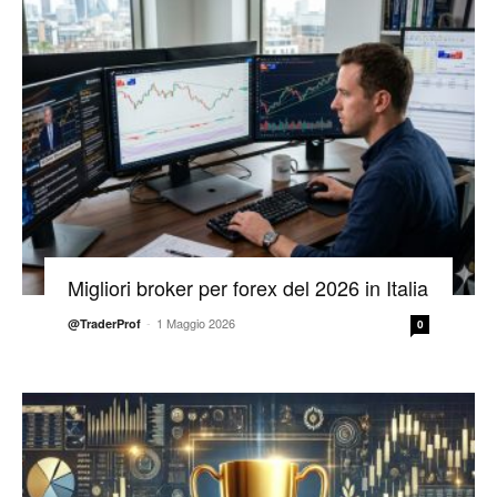
Migliori broker per forex del 2026 in Italia
-
1 Maggio 2026
@TraderProf
0