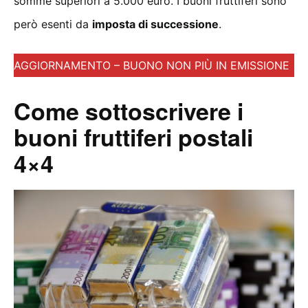
somme superiori a 5.000 euro. I buoni fruttiferi sono
però esenti da
imposta di successione
.
AGGIORNAMENTO – BUONO NON PIÙ IN EMISSIONE
Come sottoscrivere i
buoni fruttiferi postali
4×4