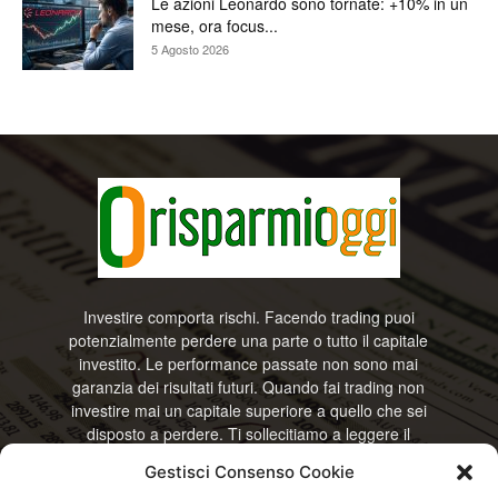
Le azioni Leonardo sono tornate: +10% in un
mese, ora focus...
5 Agosto 2026
Investire comporta rischi. Facendo trading puoi
potenzialmente perdere una parte o tutto il capitale
investito. Le performance passate non sono mai
garanzia dei risultati futuri. Quando fai trading non
investire mai un capitale superiore a quello che sei
disposto a perdere. Ti sollecitiamo a leggere il
disclamier e l’avviso sui rischi completo. Il blog
Gestisci Consenso Cookie
RisparmiOggi non offre alcun genere di consulenza