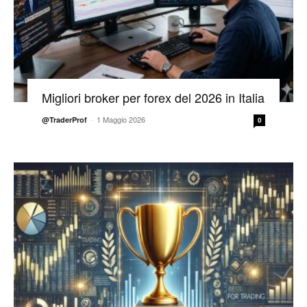
Migliori broker per forex del 2026 in Italia
-
1 Maggio 2026
@TraderProf
0