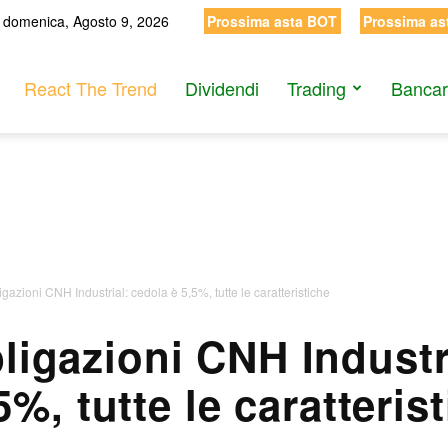
domenica, Agosto 9, 2026
Prossima asta BOT
Prossima as
React The Trend
Dividendi
Trading
Bancar
azioni CNH Industrial: cedola è 5,5%, tutte le caratteristiche
igazioni CNH Industr
5%, tutte le caratteris