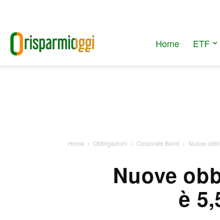
Home
ETF
RisparmiOggi
Home
Obbligazioni
Corporate Bond
Nuove obblig
Nuove obbl
è 5,