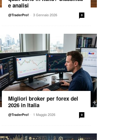
e analisi
-
3 Gennaio 2026
@TraderProf
0
Migliori broker per forex del
2026 in Italia
-
1 Maggio 2026
@TraderProf
0