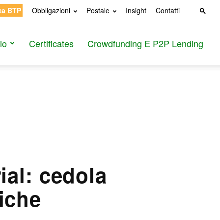
ta BTP
Obbligazioni
Postale
Insight
Contatti
io
Certificates
Crowdfunding E P2P Lending
ial: cedola
tiche