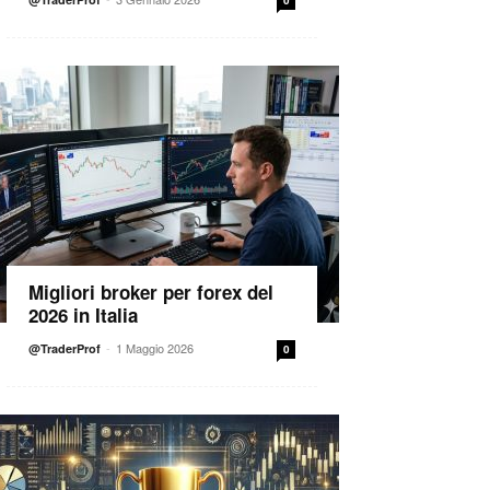
0
Migliori broker per forex del
2026 in Italia
-
1 Maggio 2026
@TraderProf
0