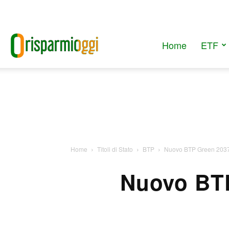
Home
ETF
RisparmiOggi
Home
Titoli di Stato
BTP
Nuovo BTP Green 2037 in
Nuovo BTP 