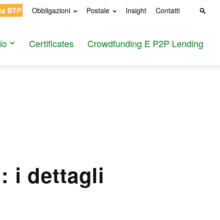
ta BTP
Obbligazioni
Postale
Insight
Contatti
io
Certificates
Crowdfunding E P2P Lending
 i dettagli