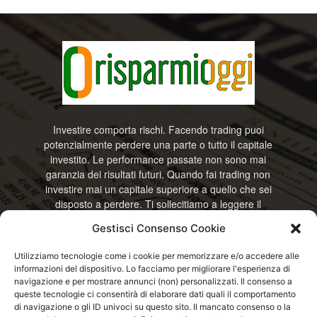
Investire comporta rischi. Facendo trading puoi
potenzialmente perdere una parte o tutto il capitale
investito. Le performance passate non sono mai
garanzia dei risultati futuri. Quando fai trading non
investire mai un capitale superiore a quello che sei
disposto a perdere. Ti sollecitiamo a leggere il
disclamier e l’avviso sui rischi completo. Il blog
Gestisci Consenso Cookie
RisparmiOggi non offre alcun genere di consulenza
e non si assume la responsabilità sull’utilizzo delle
Utilizziamo tecnologie come i cookie per memorizzare e/o accedere alle
informazioni riportate. Continuando ad accedere o
informazioni del dispositivo. Lo facciamo per migliorare l'esperienza di
a usare questo sito o ogni servizio disponibile
navigazione e per mostrare annunci (non) personalizzati. Il consenso a
questo sito, dichiari di accettare termini e condizioni
queste tecnologie ci consentirà di elaborare dati quali il comportamento
previste. © RisparmiOggi
di navigazione o gli ID univoci su questo sito. Il mancato consenso o la