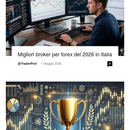
Migliori broker per forex del 2026 in Italia
-
1 Maggio 2026
@TraderProf
0