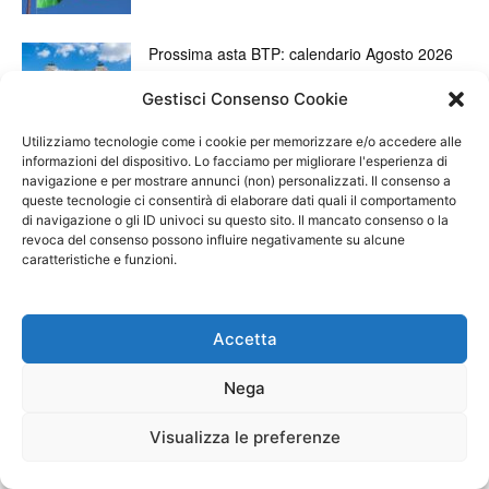
Prossima asta BTP: calendario Agosto 2026
Gestisci Consenso Cookie
Utilizziamo tecnologie come i cookie per memorizzare e/o accedere alle
informazioni del dispositivo. Lo facciamo per migliorare l'esperienza di
ARTICOLI RECENTI
navigazione e per mostrare annunci (non) personalizzati. Il consenso a
queste tecnologie ci consentirà di elaborare dati quali il comportamento
di navigazione o gli ID univoci su questo sito. Il mancato consenso o la
Perché le azioni Stellantis stanno calando in
revoca del consenso possono influire negativamente su alcune
borsa
caratteristiche e funzioni.
7 Agosto 2026
Azioni Tenaris: ci sarà rimbalzo dopo il crollo
Accetta
di ieri?
7 Agosto 2026
Nega
Broker forex con leva 1:500: come funzionano
Visualizza le preferenze
e come valutarli
6 Agosto 2026