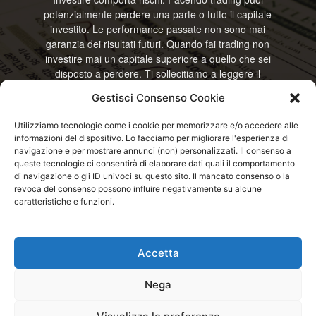
potenzialmente perdere una parte o tutto il capitale
investito. Le performance passate non sono mai
garanzia dei risultati futuri. Quando fai trading non
investire mai un capitale superiore a quello che sei
disposto a perdere. Ti sollecitiamo a leggere il
disclamier e l’avviso sui rischi completo. Il blog
Gestisci Consenso Cookie
RisparmiOggi non offre alcun genere di consulenza
e non si assume la responsabilità sull’utilizzo delle
Utilizziamo tecnologie come i cookie per memorizzare e/o accedere alle
informazioni riportate. Continuando ad accedere o
informazioni del dispositivo. Lo facciamo per migliorare l'esperienza di
a usare questo sito o ogni servizio disponibile
navigazione e per mostrare annunci (non) personalizzati. Il consenso a
questo sito, dichiari di accettare termini e condizioni
queste tecnologie ci consentirà di elaborare dati quali il comportamento
previste. © RisparmiOggi
di navigazione o gli ID univoci su questo sito. Il mancato consenso o la
revoca del consenso possono influire negativamente su alcune
caratteristiche e funzioni.
Contattaci:
info@risparmioggi.it
Accetta
Disclaimer / Avviso sui rischi
Privacy / Cookie Policy
Nega
© 2026 - RisparmiOggi - Tutti i diritti riservati - Consultando i servizi di