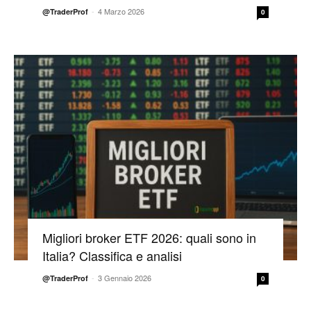
-
4 Marzo 2026
@TraderProf
0
Migliori broker ETF 2026: quali sono in
Italia? Classifica e analisi
-
3 Gennaio 2026
@TraderProf
0