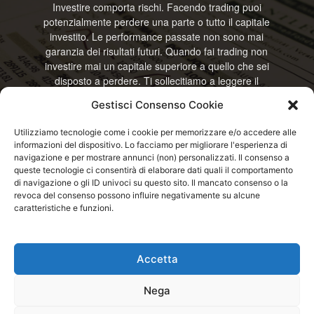
Investire comporta rischi. Facendo trading puoi
potenzialmente perdere una parte o tutto il capitale
investito. Le performance passate non sono mai
garanzia dei risultati futuri. Quando fai trading non
investire mai un capitale superiore a quello che sei
disposto a perdere. Ti sollecitiamo a leggere il
disclamier e l’avviso sui rischi completo. Il blog
Gestisci Consenso Cookie
RisparmiOggi non offre alcun genere di consulenza
e non si assume la responsabilità sull’utilizzo delle
Utilizziamo tecnologie come i cookie per memorizzare e/o accedere alle
informazioni riportate. Continuando ad accedere o
informazioni del dispositivo. Lo facciamo per migliorare l'esperienza di
a usare questo sito o ogni servizio disponibile
navigazione e per mostrare annunci (non) personalizzati. Il consenso a
questo sito, dichiari di accettare termini e condizioni
queste tecnologie ci consentirà di elaborare dati quali il comportamento
previste. © RisparmiOggi
di navigazione o gli ID univoci su questo sito. Il mancato consenso o la
revoca del consenso possono influire negativamente su alcune
caratteristiche e funzioni.
Contattaci:
info@risparmioggi.it
Accetta
Disclaimer / Avviso sui rischi
Privacy / Cookie Policy
Nega
© 2026 - RisparmiOggi - Tutti i diritti riservati - Consultando i servizi di