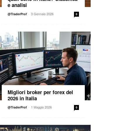
e analisi
-
3 Gennaio 2026
@TraderProf
0
Migliori broker per forex del
2026 in Italia
-
1 Maggio 2026
@TraderProf
0