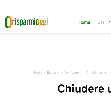
Home
ETF
RisparmiOggi
Home
Bancario
Conti correnti
Chiudere un conto
Chiudere 