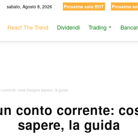
sabato, Agosto 8, 2026
Prossima asta BOT
Prossima as
React The Trend
Dividendi
Trading
Bancar
 corrente: cosa bisogna sapere, la guida
un conto corrente: co
sapere, la guida