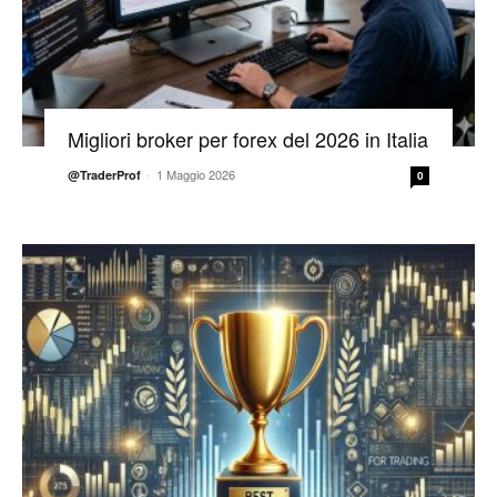
Migliori broker per forex del 2026 in Italia
-
1 Maggio 2026
@TraderProf
0