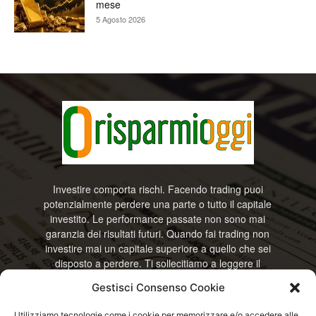
mese
5 Agosto 2026
Investire comporta rischi. Facendo trading puoi
potenzialmente perdere una parte o tutto il capitale
investito. Le performance passate non sono mai
garanzia dei risultati futuri. Quando fai trading non
investire mai un capitale superiore a quello che sei
disposto a perdere. Ti sollecitiamo a leggere il
disclamier e l’avviso sui rischi completo. Il blog
Gestisci Consenso Cookie
RisparmiOggi non offre alcun genere di consulenza
e non si assume la responsabilità sull’utilizzo delle
Utilizziamo tecnologie come i cookie per memorizzare e/o accedere alle