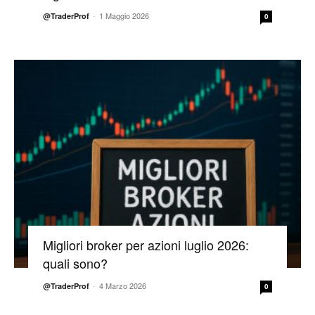
-
1 Maggio 2026
@TraderProf
0
Migliori broker per azioni luglio 2026:
quali sono?
-
4 Marzo 2026
@TraderProf
0