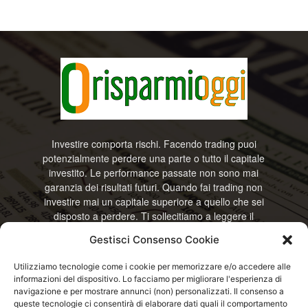
Investire comporta rischi. Facendo trading puoi
potenzialmente perdere una parte o tutto il capitale
investito. Le performance passate non sono mai
garanzia dei risultati futuri. Quando fai trading non
investire mai un capitale superiore a quello che sei
disposto a perdere. Ti sollecitiamo a leggere il
disclamier e l’avviso sui rischi completo. Il blog
Gestisci Consenso Cookie
RisparmiOggi non offre alcun genere di consulenza
e non si assume la responsabilità sull’utilizzo delle
Utilizziamo tecnologie come i cookie per memorizzare e/o accedere alle
informazioni riportate. Continuando ad accedere o
informazioni del dispositivo. Lo facciamo per migliorare l'esperienza di
a usare questo sito o ogni servizio disponibile
navigazione e per mostrare annunci (non) personalizzati. Il consenso a
questo sito, dichiari di accettare termini e condizioni
queste tecnologie ci consentirà di elaborare dati quali il comportamento