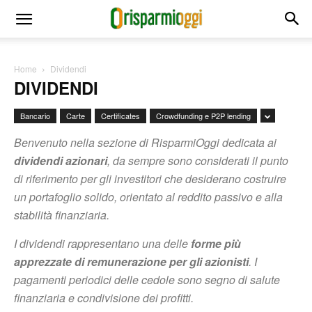
Home
Dividendi
DIVIDENDI
Bancario
Carte
Certificates
Crowdfunding e P2P lending
Benvenuto nella sezione di
RisparmiOggi
dedicata ai
dividendi azionari
, da sempre sono considerati il punto
di riferimento per gli investitori che desiderano costruire
un portafoglio solido, orientato al reddito passivo e alla
stabilità finanziaria.
I dividendi rappresentano una delle
forme più
apprezzate di remunerazione per gli azionisti
. I
pagamenti periodici delle cedole sono segno di salute
finanziaria e condivisione dei profitti.