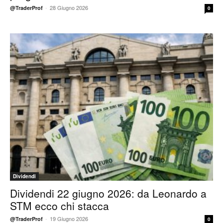
-
28 Giugno 2026
@TraderProf
0
Dividendi
Dividendi 22 giugno 2026: da Leonardo a
STM ecco chi stacca
-
19 Giugno 2026
@TraderProf
0