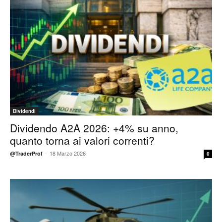
Dividendi
Dividendo A2A 2026: +4% su anno,
quanto torna ai valori correnti?
-
18 Marzo 2026
@TraderProf
0