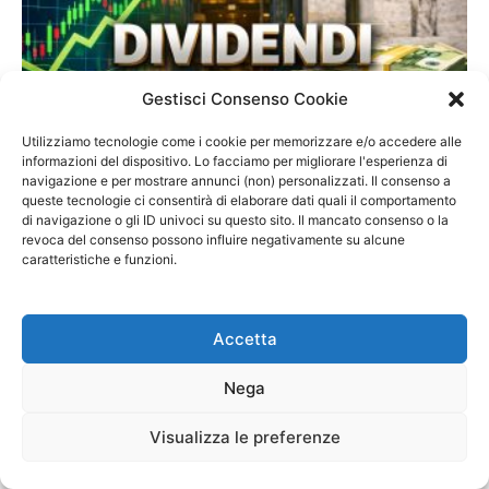
Gestisci Consenso Cookie
Utilizziamo tecnologie come i cookie per memorizzare e/o accedere alle
informazioni del dispositivo. Lo facciamo per migliorare l'esperienza di
navigazione e per mostrare annunci (non) personalizzati. Il consenso a
Dividendi
queste tecnologie ci consentirà di elaborare dati quali il comportamento
di navigazione o gli ID univoci su questo sito. Il mancato consenso o la
Dividendo Generali 2026 sale del 14,7%
revoca del consenso possono influire negativamente su alcune
con yield 4,95% a prezzi...
caratteristiche e funzioni.
-
12 Marzo 2026
@TraderProf
0
Accetta
Nega
Visualizza le preferenze