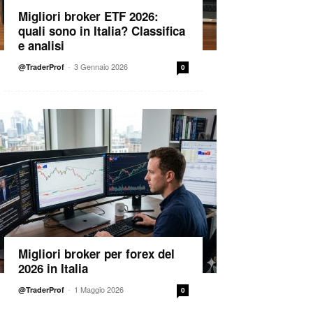
Migliori broker ETF 2026:
quali sono in Italia? Classifica
e analisi
-
3 Gennaio 2026
@TraderProf
0
Migliori broker per forex del
2026 in Italia
-
1 Maggio 2026
@TraderProf
0