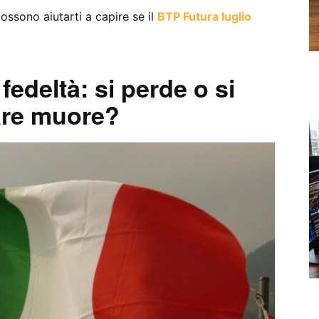
ssono aiutarti a capire se il
BTP Futura luglio
edeltà: si perde o si
lare muore?