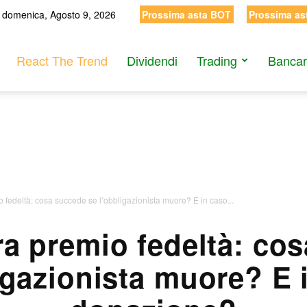
domenica, Agosto 9, 2026
Prossima asta BOT
Prossima as
React The Trend
Dividendi
Trading
Bancar
 fedeltà: cosa succede se l’obbligazionista muore? E in caso...
a premio fedeltà: co
igazionista muore? E 