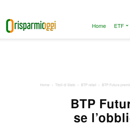
Home
ETF
RisparmiOggi
Home
Titoli di Stato
BTP retail
BTP Futura premio
BTP Futur
se l’obbl