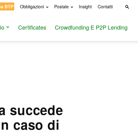
ta BTP
Obbligazioni
Postale
Insight
Contatti
io
Certificates
Crowdfunding E P2P Lending
sa succede
in caso di