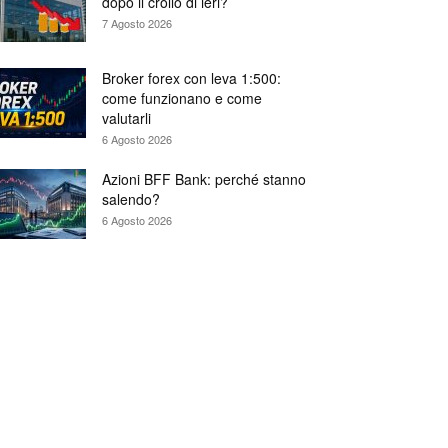
dopo il crollo di ieri?
7 Agosto 2026
Broker forex con leva 1:500:
come funzionano e come
valutarli
6 Agosto 2026
Azioni BFF Bank: perché stanno
salendo?
6 Agosto 2026