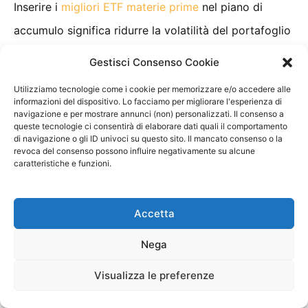
Inserire i
migliori ETF materie prime
nel piano di
accumulo significa ridurre la volatilità del portafoglio
garantendo un’ottima diversificazione questo perchè
Gestisci Consenso Cookie
le
commodity hanno una correlazione bassa o
Utilizziamo tecnologie come i cookie per memorizzare e/o accedere alle
negativa con le azioni e le obbligazioni
.
informazioni del dispositivo. Lo facciamo per migliorare l'esperienza di
navigazione e per mostrare annunci (non) personalizzati. Il consenso a
queste tecnologie ci consentirà di elaborare dati quali il comportamento
di navigazione o gli ID univoci su questo sito. Il mancato consenso o la
Tra i migliori ETF materie prime presenti nei PAC ci
revoca del consenso possono influire negativamente su alcune
caratteristiche e funzioni.
sono:
SPDR Gold Shares (GLD)
: detiene fisicamente
Accetta
lingotti d’oro e replica il prezzo dell’oro.
Nega
iShares Silver Trust (SLV)
: detiene fisicamente
Visualizza le preferenze
lingotti d’argento e replica il prezzo dell’argento.