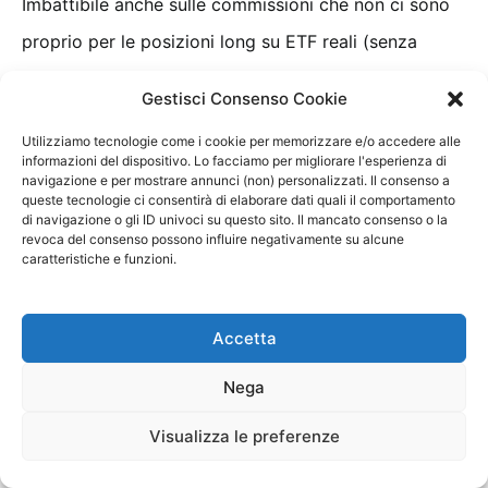
Imbattibile anche sulle commissioni che non ci sono
proprio per le posizioni long su ETF reali (senza
leva). Ci sono sulle posizioni short mentre i CFD su
Gestisci Consenso Cookie
ETF fanno i conti con gli spread. Il fatto che non ci
Utilizziamo tecnologie come i cookie per memorizzare e/o accedere alle
siano commissioni è vanificato dalla proposta poco
informazioni del dispositivo. Lo facciamo per migliorare l'esperienza di
navigazione e per mostrare annunci (non) personalizzati. Il consenso a
ampia di ETF veri.
queste tecnologie ci consentirà di elaborare dati quali il comportamento
di navigazione o gli ID univoci su questo sito. Il mancato consenso o la
revoca del consenso possono influire negativamente su alcune
👉🏻 VISITA IL SITO UFFICIALE DI ETORO
caratteristiche e funzioni.
Il tuo capitale è a rischio
Accetta
6 – Trade Republic
Nega
Visualizza le preferenze