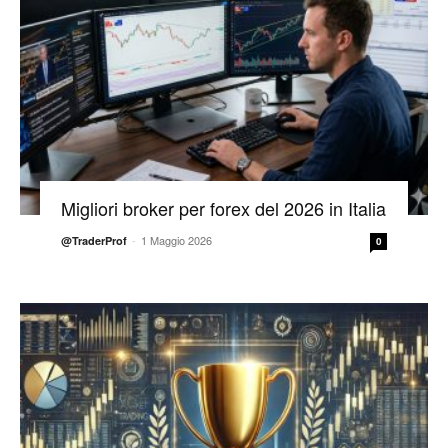
Migliori broker per forex del 2026 in Italia
-
1 Maggio 2026
@TraderProf
0