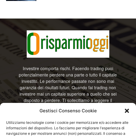
Investire comporta rischi. Facendo trading puoi
potenzialmente perdere una parte o tutto il capitale
investito. Le performance passate non sono mai
garanzia dei risultati futuri. Quando fai trading non
investire mai un capitale superiore a quello che sei
disposto a perdere. Ti sollecitiamo a leggere il
disclamier e l’avviso sui rischi completo. Il blog
Gestisci Consenso Cookie
RisparmiOggi non offre alcun genere di consulenza
e non si assume la responsabilità sull’utilizzo delle
Utilizziamo tecnologie come i cookie per memorizzare e/o accedere alle
informazioni riportate. Continuando ad accedere o
informazioni del dispositivo. Lo facciamo per migliorare l'esperienza di
a usare questo sito o ogni servizio disponibile
navigazione e per mostrare annunci (non) personalizzati. Il consenso a