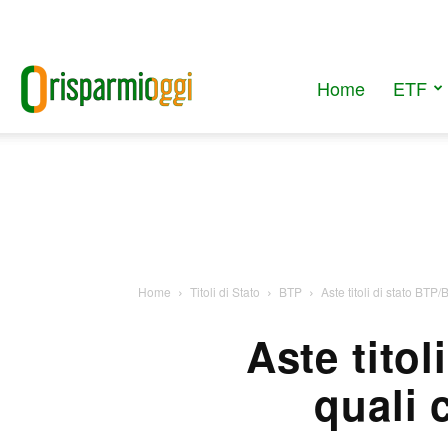
Home
ETF
RisparmiOggi
Home
Titoli di Stato
BTP
Aste titoli di stato BTP
Aste tito
quali 