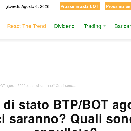
giovedì, Agosto 6, 2026
Prossima asta BOT
Prossima as
React The Trend
Dividendi
Trading
Bancar
/BOT agosto 2022: quali ci saranno? Quali sono...
li di stato BTP/BOT ag
ci saranno? Quali son