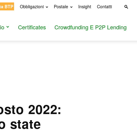
ta BTP
Obbligazioni
Postale
Insight
Contatti
io
Certificates
Crowdfunding E P2P Lending
osto 2022:
o state