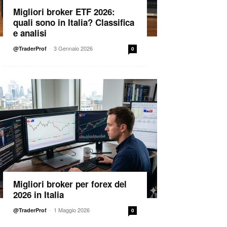
Migliori broker ETF 2026:
quali sono in Italia? Classifica
e analisi
-
3 Gennaio 2026
@TraderProf
0
Migliori broker per forex del
2026 in Italia
-
1 Maggio 2026
@TraderProf
0