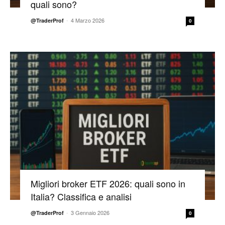
quali sono?
-
4 Marzo 2026
@TraderProf
0
Migliori broker ETF 2026: quali sono in
Italia? Classifica e analisi
-
3 Gennaio 2026
@TraderProf
0