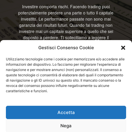
Investire comporta rischi. Facendo trading puoi
potenzialmente perdere una parte o tutto il capitale
investito. Le performance passate non sono mai
garanzia dei risultati futuri. Quando fai trading non
investire mai un capitale superiore a quello che sei
disposto a perdere. Ti sollecitiamo a leggere il
disclamier e l’avviso sui rischi completo. Il blog
Gestisci Consenso Cookie
RisparmiOggi non offre alcun genere di consulenza
e non si assume la responsabilità sull’utilizzo delle
Utilizziamo tecnologie come i cookie per memorizzare e/o accedere alle
informazioni riportate. Continuando ad accedere o
informazioni del dispositivo. Lo facciamo per migliorare l'esperienza di
a usare questo sito o ogni servizio disponibile
navigazione e per mostrare annunci (non) personalizzati. Il consenso a
questo sito, dichiari di accettare termini e condizioni
queste tecnologie ci consentirà di elaborare dati quali il comportamento
previste. © RisparmiOggi
di navigazione o gli ID univoci su questo sito. Il mancato consenso o la
revoca del consenso possono influire negativamente su alcune
caratteristiche e funzioni.
Contattaci:
info@risparmioggi.it
Accetta
Disclaimer / Avviso sui rischi
Privacy / Cookie Policy
Nega