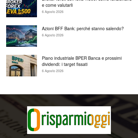
e come valutarli
6 Agosto 2026
Azioni BFF Bank: perché stanno salendo?
6 Agosto 2026
Piano industriale BPER Banca e prossimi
dividendi: i target fissati
6 Agosto 2026