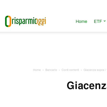
Home
ETF
RisparmiOggi
Home
Bancario
Conti correnti
Giacenza sopra i 1
Giacenz