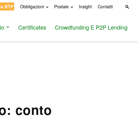
ta BTP
Obbligazioni
Postale
Insight
Contatti
io
Certificates
Crowdfunding E P2P Lending
o: conto