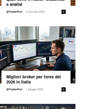
e analisi
-
3 Gennaio 2026
@TraderProf
0
Migliori broker per forex del
2026 in Italia
-
1 Maggio 2026
@TraderProf
0