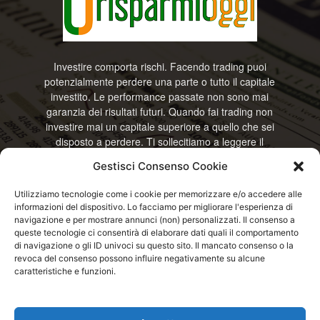
Investire comporta rischi. Facendo trading puoi
potenzialmente perdere una parte o tutto il capitale
investito. Le performance passate non sono mai
garanzia dei risultati futuri. Quando fai trading non
investire mai un capitale superiore a quello che sei
disposto a perdere. Ti sollecitiamo a leggere il
disclamier e l’avviso sui rischi completo. Il blog
Gestisci Consenso Cookie
RisparmiOggi non offre alcun genere di consulenza
e non si assume la responsabilità sull’utilizzo delle
Utilizziamo tecnologie come i cookie per memorizzare e/o accedere alle
informazioni riportate. Continuando ad accedere o
informazioni del dispositivo. Lo facciamo per migliorare l'esperienza di
a usare questo sito o ogni servizio disponibile
navigazione e per mostrare annunci (non) personalizzati. Il consenso a
questo sito, dichiari di accettare termini e condizioni
queste tecnologie ci consentirà di elaborare dati quali il comportamento
previste. © RisparmiOggi
di navigazione o gli ID univoci su questo sito. Il mancato consenso o la
revoca del consenso possono influire negativamente su alcune
caratteristiche e funzioni.
Contattaci:
info@risparmioggi.it