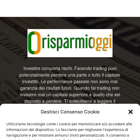
Investire comporta rischi. Facendo trading puoi
potenzialmente perdere una parte o tutto il capitale
investito. Le performance passate non sono mai
garanzia dei risultati futuri. Quando fai trading non
investire mai un capitale superiore a quello che sei
disposto a perdere. Ti sollecitiamo a leggere il
disclamier e l’avviso sui rischi completo. Il blog
Gestisci Consenso Cookie
RisparmiOggi non offre alcun genere di consulenza
e non si assume la responsabilità sull’utilizzo delle
Utilizziamo tecnologie come i cookie per memorizzare e/o accedere alle
informazioni riportate. Continuando ad accedere o
informazioni del dispositivo. Lo facciamo per migliorare l'esperienza di
a usare questo sito o ogni servizio disponibile
navigazione e per mostrare annunci (non) personalizzati. Il consenso a