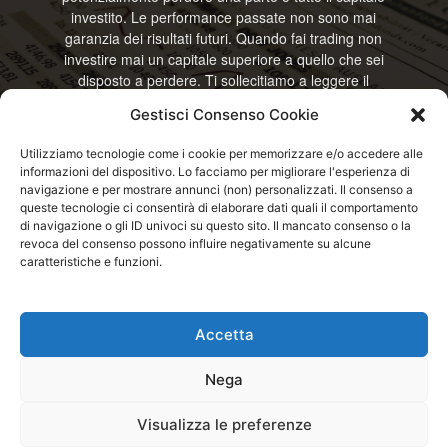
investito. Le performance passate non sono mai
garanzia dei risultati futuri. Quando fai trading non
investire mai un capitale superiore a quello che sei
disposto a perdere. Ti sollecitiamo a leggere il
disclamier e l’avviso sui rischi completo. Il blog
Gestisci Consenso Cookie
RisparmiOggi non offre alcun genere di consulenza
e non si assume la responsabilità sull’utilizzo delle
Utilizziamo tecnologie come i cookie per memorizzare e/o accedere alle
informazioni riportate. Continuando ad accedere o
informazioni del dispositivo. Lo facciamo per migliorare l'esperienza di
a usare questo sito o ogni servizio disponibile
navigazione e per mostrare annunci (non) personalizzati. Il consenso a
questo sito, dichiari di accettare termini e condizioni
queste tecnologie ci consentirà di elaborare dati quali il comportamento
previste. © RisparmiOggi
di navigazione o gli ID univoci su questo sito. Il mancato consenso o la
revoca del consenso possono influire negativamente su alcune
caratteristiche e funzioni.
Contattaci:
info@risparmioggi.it
Accetta
Disclaimer / Avviso sui rischi
Privacy / Cookie Policy
Nega
© 2026 - RisparmiOggi - Tutti i diritti riservati - Consultando i servizi di
Visualizza le preferenze
questo sito si accettano le condizioni previste nel Disclaimer, Cookie e
Privacy - Partita I.V.A.: IT04963320751