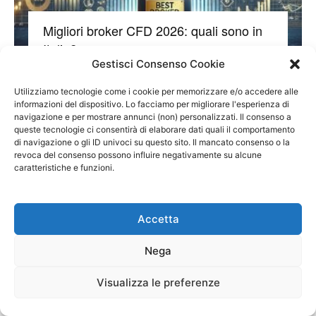
Migliori broker CFD 2026: quali sono in
Italia?
Gestisci Consenso Cookie
-
21 Gennaio 2025
@TraderProf
0
Utilizziamo tecnologie come i cookie per memorizzare e/o accedere alle
informazioni del dispositivo. Lo facciamo per migliorare l'esperienza di
navigazione e per mostrare annunci (non) personalizzati. Il consenso a
queste tecnologie ci consentirà di elaborare dati quali il comportamento
STRUMENTI
di navigazione o gli ID univoci su questo sito. Il mancato consenso o la
revoca del consenso possono influire negativamente su alcune
caratteristiche e funzioni.
Verifica Impact
Accetta
Prossima asta BOT: calendario Agosto 2026
Nega
Visualizza le preferenze
Prossima asta BTP: calendario Agosto 2026