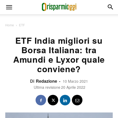
Home
ETF
ETF India migliori su
Borsa Italiana: tra
Amundi e Lyxor quale
conviene?
Di
Redazione
-
10 Marzo 2021
Ultima revisione
20 Aprile 2022