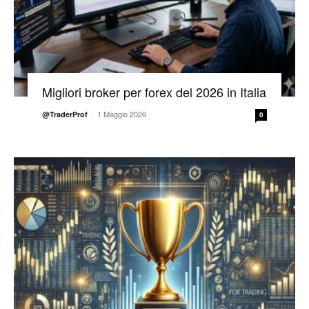
Migliori broker per forex del 2026 in Italia
-
1 Maggio 2026
@TraderProf
0