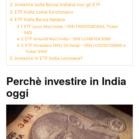
Investire sulla Borsa Indiana con gli ETF
ETF India come funzionano
ETF India Borsa Italiana
ETF Lyxor Msci India – ISIN FR0010361683, Ticker
INDI
ETF Amundi Msci India – ISIN LU1681043086
ETF Xtrackers Nifty 50 Swap – ISIN LU0292109690 e
Ticker XNIF
Investire in ETF India conviene?
Perchè investire in India
oggi