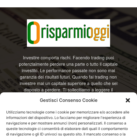
Investire comporta rischi. Facendo trading puoi
potenzialmente perdere una parte o tutto il capitale
investito. Le performance passate non sono mai
garanzia dei risultati futuri. Quando fai trading non
investire mai un capitale superiore a quello che sei
disposto a perdere. Ti sollecitiamo a leggere il
disclamier e l’avviso sui rischi completo. Il blog
Gestisci Consenso Cookie
RisparmiOggi non offre alcun genere di consulenza
e non si assume la responsabilità sull’utilizzo delle
Utilizziamo tecnologie come i cookie per memorizzare e/o accedere alle
informazioni riportate. Continuando ad accedere o
informazioni del dispositivo. Lo facciamo per migliorare l'esperienza di
a usare questo sito o ogni servizio disponibile
navigazione e per mostrare annunci (non) personalizzati. Il consenso a
questo sito, dichiari di accettare termini e condizioni
queste tecnologie ci consentirà di elaborare dati quali il comportamento
previste. © RisparmiOggi
di navigazione o gli ID univoci su questo sito. Il mancato consenso o la