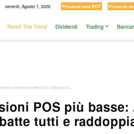
venerdì, Agosto 7, 2026
Prossima asta BOT
Prossima as
React The Trend
Dividendi
Trading
Bancar
rve a dicembre batte tutti e raddoppia la...
ioni POS più basse: 
batte tutti e raddoppi