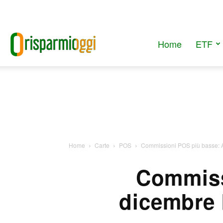
Home
ETF
RisparmiOggi
Home
Carte
POS
Commissioni POS più basse: Axe
Commiss
dicembre 