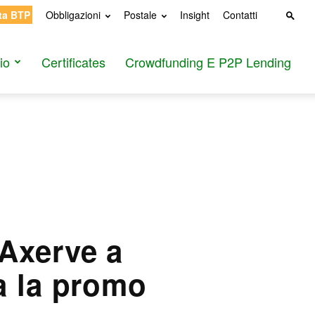
ta BTP
Obbligazioni
Postale
Insight
Contatti
io
Certificates
Crowdfunding E P2P Lending
Axerve a
a la promo