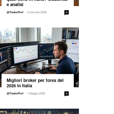
e analisi
-
3 Gennaio 2026
@TraderProf
0
Migliori broker per forex del
2026 in Italia
-
1 Maggio 2026
@TraderProf
0