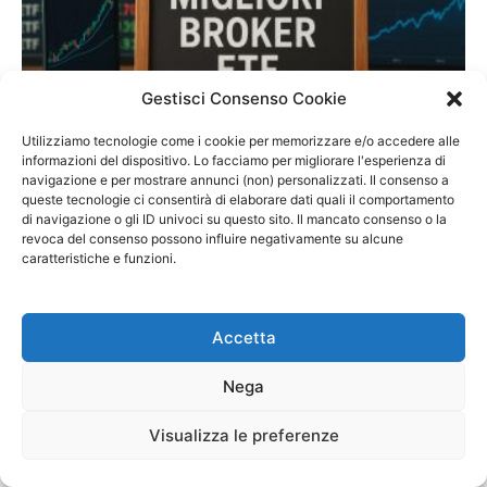
Gestisci Consenso Cookie
Migliori broker ETF 2026: quali sono in
Utilizziamo tecnologie come i cookie per memorizzare e/o accedere alle
Italia? Classifica e analisi
informazioni del dispositivo. Lo facciamo per migliorare l'esperienza di
navigazione e per mostrare annunci (non) personalizzati. Il consenso a
-
3 Gennaio 2026
@TraderProf
0
queste tecnologie ci consentirà di elaborare dati quali il comportamento
di navigazione o gli ID univoci su questo sito. Il mancato consenso o la
revoca del consenso possono influire negativamente su alcune
caratteristiche e funzioni.
Accetta
Nega
Visualizza le preferenze