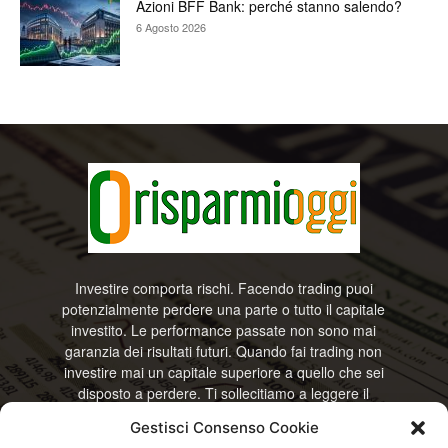
Azioni BFF Bank: perché stanno salendo?
6 Agosto 2026
Investire comporta rischi. Facendo trading puoi
potenzialmente perdere una parte o tutto il capitale
investito. Le performance passate non sono mai
garanzia dei risultati futuri. Quando fai trading non
investire mai un capitale superiore a quello che sei
disposto a perdere. Ti sollecitiamo a leggere il
disclamier e l’avviso sui rischi completo. Il blog
Gestisci Consenso Cookie
RisparmiOggi non offre alcun genere di consulenza