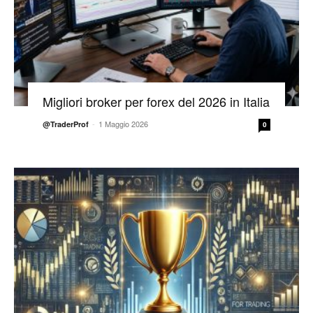
Migliori broker per forex del 2026 in Italia
-
1 Maggio 2026
@TraderProf
0