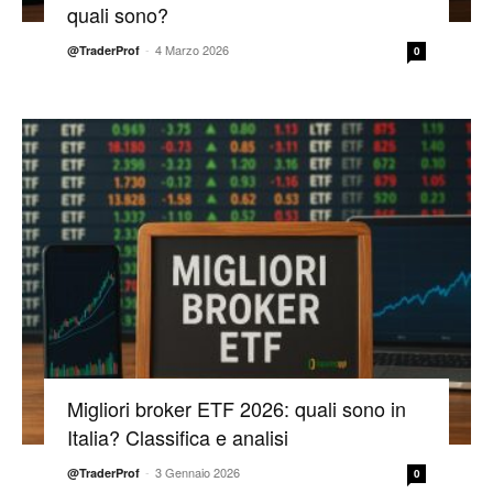
quali sono?
-
4 Marzo 2026
@TraderProf
0
Migliori broker ETF 2026: quali sono in
Italia? Classifica e analisi
-
3 Gennaio 2026
@TraderProf
0