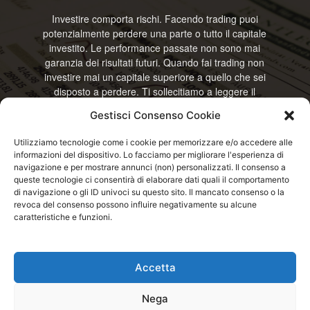
Investire comporta rischi. Facendo trading puoi
potenzialmente perdere una parte o tutto il capitale
investito. Le performance passate non sono mai
garanzia dei risultati futuri. Quando fai trading non
investire mai un capitale superiore a quello che sei
disposto a perdere. Ti sollecitiamo a leggere il
disclamier e l’avviso sui rischi completo. Il blog
Gestisci Consenso Cookie
RisparmiOggi non offre alcun genere di consulenza
e non si assume la responsabilità sull’utilizzo delle
Utilizziamo tecnologie come i cookie per memorizzare e/o accedere alle
informazioni riportate. Continuando ad accedere o
informazioni del dispositivo. Lo facciamo per migliorare l'esperienza di
a usare questo sito o ogni servizio disponibile
navigazione e per mostrare annunci (non) personalizzati. Il consenso a
questo sito, dichiari di accettare termini e condizioni
queste tecnologie ci consentirà di elaborare dati quali il comportamento
previste. © RisparmiOggi
di navigazione o gli ID univoci su questo sito. Il mancato consenso o la
revoca del consenso possono influire negativamente su alcune
caratteristiche e funzioni.
Contattaci:
info@risparmioggi.it
Accetta
Disclaimer / Avviso sui rischi
Privacy / Cookie Policy
Nega