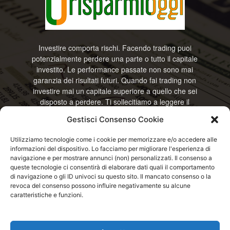
Investire comporta rischi. Facendo trading puoi
potenzialmente perdere una parte o tutto il capitale
investito. Le performance passate non sono mai
garanzia dei risultati futuri. Quando fai trading non
investire mai un capitale superiore a quello che sei
disposto a perdere. Ti sollecitiamo a leggere il
disclamier e l’avviso sui rischi completo. Il blog
Gestisci Consenso Cookie
RisparmiOggi non offre alcun genere di consulenza
e non si assume la responsabilità sull’utilizzo delle
Utilizziamo tecnologie come i cookie per memorizzare e/o accedere alle
informazioni riportate. Continuando ad accedere o
informazioni del dispositivo. Lo facciamo per migliorare l'esperienza di
a usare questo sito o ogni servizio disponibile
navigazione e per mostrare annunci (non) personalizzati. Il consenso a
questo sito, dichiari di accettare termini e condizioni
queste tecnologie ci consentirà di elaborare dati quali il comportamento
previste. © RisparmiOggi
di navigazione o gli ID univoci su questo sito. Il mancato consenso o la
revoca del consenso possono influire negativamente su alcune
caratteristiche e funzioni.
Contattaci:
info@risparmioggi.it