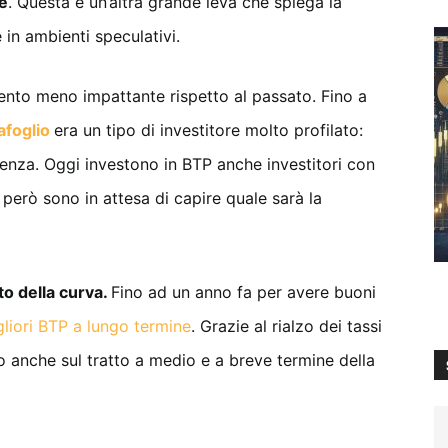
ne
. Questa è un’altra grande leva che spiega la
e in ambienti speculativi.
ento meno impattante rispetto al passato. Fino a
afoglio
era un tipo di investitore molto profilato:
denza. Oggi investono in BTP anche investitori con
però sono in attesa di capire quale sarà la
o della curva.
Fino ad un anno fa per avere buoni
liori BTP a lungo termine
. Grazie al rialzo dei tassi
o anche sul tratto a medio e a breve termine della