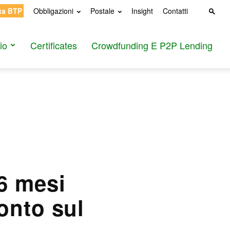
ta BTP
Obbligazioni
Postale
Insight
Contatti
io
Certificates
Crowdfunding E P2P Lending
6 mesi
onto sul