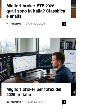
Migliori broker ETF 2026:
quali sono in Italia? Classifica
e analisi
-
3 Gennaio 2026
@TraderProf
0
Migliori broker per forex del
2026 in Italia
-
1 Maggio 2026
@TraderProf
0