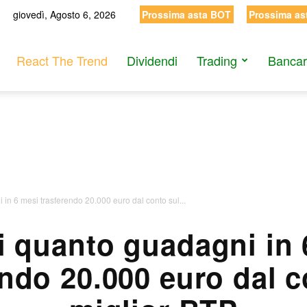
giovedì, Agosto 6, 2026
Prossima asta BOT
Prossima as
React The Trend
Dividendi
Trading
Bancar
in 6 mesi trasferendo 20.000 euro dal conto sul...
i quanto guadagni in 
endo 20.000 euro dal c