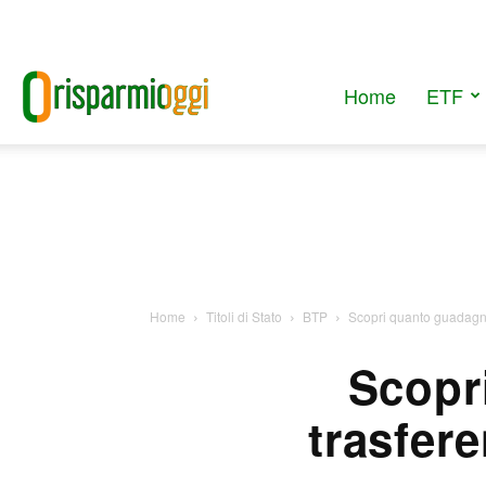
Home
ETF
RisparmiOggi
Home
Titoli di Stato
BTP
Scopri quanto guadagni 
Scopr
trasfer