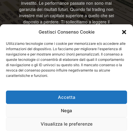
investito. Le performance passate non sono mai
garanzia dei risultati futuri. Quando fai trading non
investire mai un capitale superiore a quello che sei
disposto a perdere. Ti sollecitiamo a leggere il
disclamier e l’avviso sui rischi completo. Il blog
Gestisci Consenso Cookie
RisparmiOggi non offre alcun genere di consulenza
e non si assume la responsabilità sull’utilizzo delle
Utilizziamo tecnologie come i cookie per memorizzare e/o accedere alle
informazioni riportate. Continuando ad accedere o
informazioni del dispositivo. Lo facciamo per migliorare l'esperienza di
a usare questo sito o ogni servizio disponibile
navigazione e per mostrare annunci (non) personalizzati. Il consenso a
questo sito, dichiari di accettare termini e condizioni
queste tecnologie ci consentirà di elaborare dati quali il comportamento
previste. © RisparmiOggi
di navigazione o gli ID univoci su questo sito. Il mancato consenso o la
revoca del consenso possono influire negativamente su alcune
caratteristiche e funzioni.
Contattaci:
info@risparmioggi.it
Accetta
Disclaimer / Avviso sui rischi
Privacy / Cookie Policy
Nega
© 2026 - RisparmiOggi - Tutti i diritti riservati - Consultando i servizi di
Visualizza le preferenze
questo sito si accettano le condizioni previste nel Disclaimer, Cookie e
Privacy - Partita I.V.A.: IT04963320751