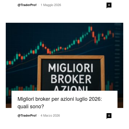
-
1 Maggio 2026
@TraderProf
0
Migliori broker per azioni luglio 2026:
quali sono?
-
4 Marzo 2026
@TraderProf
0