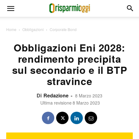
Home
Obbligazioni
Corporate Bond
Obbligazioni Eni 2028:
rendimento precipita
sul secondario e il BTP
stravince
Di
Redazione
-
8 Marzo 2023
Ultima revisione
8 Marzo 2023