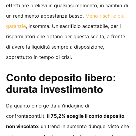
effettuare prelievi in qualsiasi momento, in cambio di
un rendimento abbastanza basso.
Meno rischi e più
garanzie
, insomma. Un sacrificio accettabile, per i
risparmiatori che optano per questa scelta, a fronte
di avere la liquidità sempre a disposizione,
soprattutto in tempo di crisi.
Conto deposito libero:
durata investimento
Da quanto emerge da un’indagine di
confrontaconti.it,
il 75,2% sceglie il conto deposito
non vincolato
: un trend in aumento dunque, visto che