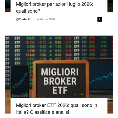
Migliori broker per azioni luglio 2026:
quali sono?
-
4 Marzo 2026
@TraderProf
0
Migliori broker ETF 2026: quali sono in
Italia? Classifica e analisi