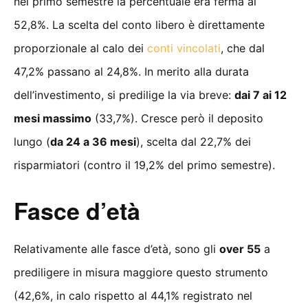
nel primo semestre la percentuale era ferma al
52,8%. La scelta del conto libero è direttamente
proporzionale al calo dei
conti vincolati
, che dal
47,2% passano al 24,8%. In merito alla durata
dell’investimento, si predilige la via breve:
dai 7 ai 12
mesi massimo
(33,7%). Cresce però il deposito
lungo (
da 24 a 36 mesi
), scelta dal 22,7% dei
risparmiatori (contro il 19,2% del primo semestre).
Fasce d’età
Relativamente alle fasce d’età, sono gli
over 55
a
prediligere in misura maggiore questo strumento
(42,6%, in calo rispetto al 44,1% registrato nel