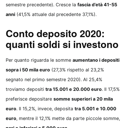
semestre precedente). Cresce la
fascia d’età 41-55
anni
(41,5% attuale dal precedente 37,1%).
Conto deposito 2020:
quanti soldi si investono
Per quanto riguarda le somme
aumentano i depositi
sopra i 50 mila euro
(27,3% rispetto al 23,2%
segnato nel primo semestre 2020). Al 25,4%
troviamo depositi
tra 15.001 e 20.000 euro
. Il 17,5%
preferisce depositare
somme superiori a 20 mila
euro
. Il 15,2%, invece, deposita
tra 5.001 e 10.000
euro
, mentre il 12,1% mette da parte piccole somme,
pari o inferiori a 5.000 euro
.