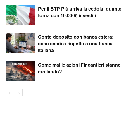
Per il BTP Più arriva la cedola: quanto
torna con 10.000€ investiti
Conto deposito con banca estera:
cosa cambia rispetto a una banca
italiana
Come mai le azioni Fincantieri stanno
crollando?