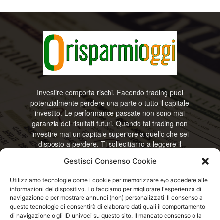
Investire comporta rischi. Facendo trading puoi
potenzialmente perdere una parte o tutto il capitale
investito. Le performance passate non sono mai
garanzia dei risultati futuri. Quando fai trading non
investire mai un capitale superiore a quello che sei
disposto a perdere. Ti sollecitiamo a leggere il
disclamier e l’avviso sui rischi completo. Il blog
Gestisci Consenso Cookie
RisparmiOggi non offre alcun genere di consulenza
e non si assume la responsabilità sull’utilizzo delle
Utilizziamo tecnologie come i cookie per memorizzare e/o accedere alle
informazioni riportate. Continuando ad accedere o
informazioni del dispositivo. Lo facciamo per migliorare l'esperienza di
a usare questo sito o ogni servizio disponibile
navigazione e per mostrare annunci (non) personalizzati. Il consenso a
questo sito, dichiari di accettare termini e condizioni
queste tecnologie ci consentirà di elaborare dati quali il comportamento
previste. © RisparmiOggi
di navigazione o gli ID univoci su questo sito. Il mancato consenso o la