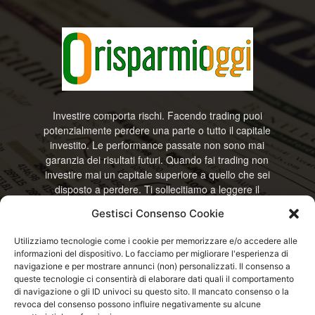
Investire comporta rischi. Facendo trading puoi
potenzialmente perdere una parte o tutto il capitale
investito. Le performance passate non sono mai
garanzia dei risultati futuri. Quando fai trading non
investire mai un capitale superiore a quello che sei
disposto a perdere. Ti sollecitiamo a leggere il
disclamier e l’avviso sui rischi completo. Il blog
Gestisci Consenso Cookie
RisparmiOggi non offre alcun genere di consulenza
e non si assume la responsabilità sull’utilizzo delle
Utilizziamo tecnologie come i cookie per memorizzare e/o accedere alle
informazioni riportate. Continuando ad accedere o
informazioni del dispositivo. Lo facciamo per migliorare l'esperienza di
a usare questo sito o ogni servizio disponibile
navigazione e per mostrare annunci (non) personalizzati. Il consenso a
questo sito, dichiari di accettare termini e condizioni
queste tecnologie ci consentirà di elaborare dati quali il comportamento
previste. © RisparmiOggi
di navigazione o gli ID univoci su questo sito. Il mancato consenso o la
revoca del consenso possono influire negativamente su alcune