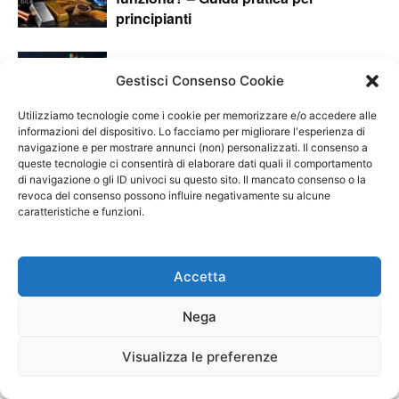
principianti
Dollaro Yen Previsioni 2026: quale
Gestisci Consenso Cookie
direzione per USD/JPY?
Utilizziamo tecnologie come i cookie per memorizzare e/o accedere alle
informazioni del dispositivo. Lo facciamo per migliorare l'esperienza di
Trading IPO: come investire prima e
navigazione e per mostrare annunci (non) personalizzati. Il consenso a
queste tecnologie ci consentirà di elaborare dati quali il comportamento
dopo un’Offerta Pubblica d’Acquisto
di navigazione o gli ID univoci su questo sito. Il mancato consenso o la
revoca del consenso possono influire negativamente su alcune
caratteristiche e funzioni.
Accetta
Nega
Visualizza le preferenze