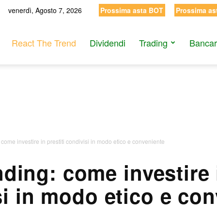
venerdì, Agosto 7, 2026
Prossima asta BOT
Prossima as
React The Trend
Dividendi
Trading
Bancar
 come investire in prestiti condivisi in modo etico e conveniente
nding: come investire i
i in modo etico e co