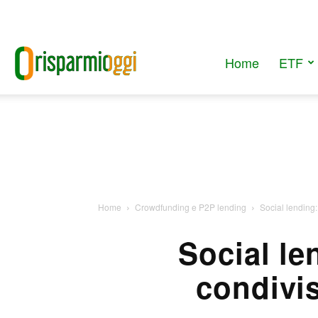
Home
ETF
RisparmiOggi
Home
Crowdfunding e P2P lending
Social lending:
Social le
condivis