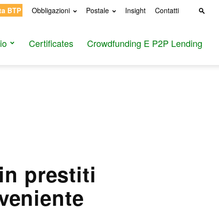
ta BTP
Obbligazioni
Postale
Insight
Contatti
io
Certificates
Crowdfunding E P2P Lending
n prestiti
nveniente