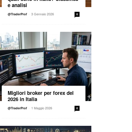
e analisi
-
3 Gennaio 2026
@TraderProf
0
Migliori broker per forex del
2026 in Italia
-
1 Maggio 2026
@TraderProf
0