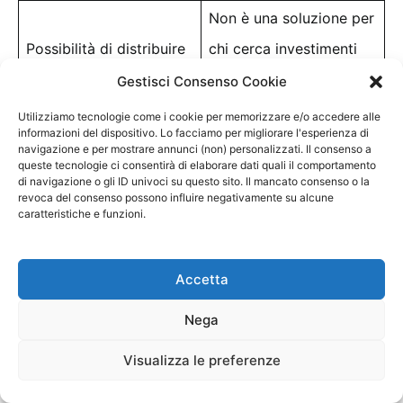
Non è una soluzione per
Possibilità di distribuire
chi cerca investimenti
la liquidità tra più
ad alto rendimento o
Gestisci Consenso Cookie
banche
strumenti finanziari
Utilizziamo tecnologie come i cookie per memorizzare e/o accedere alle
informazioni del dispositivo. Lo facciamo per migliorare l'esperienza di
rischiosi
navigazione e per mostrare annunci (non) personalizzati. Il consenso a
queste tecnologie ci consentirà di elaborare dati quali il comportamento
di navigazione o gli ID univoci su questo sito. Il mancato consenso o la
revoca del consenso possono influire negativamente su alcune
Perché Raisin può
caratteristiche e funzioni.
essere utile proprio a un
risparmiatore italiano
Accetta
Nega
Per un risparmiatore italiano, il valore di Raisin non
Visualizza le preferenze
sta solo nel tasso. L’aspetto più interessante è
l’accesso a un mercato che di solito viene