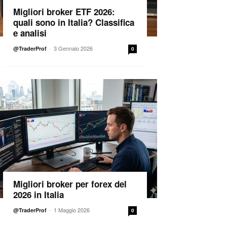
Migliori broker ETF 2026:
quali sono in Italia? Classifica
e analisi
-
3 Gennaio 2026
@TraderProf
0
Migliori broker per forex del
2026 in Italia
-
1 Maggio 2026
@TraderProf
0