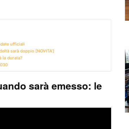
ate ufficiali
deltà sarà doppio [NOVITA’]
à la durata?
2030
uando sarà emesso: le