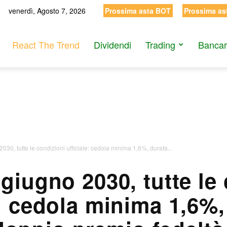
venerdì, Agosto 7, 2026
Prossima asta BOT
Prossima as
React The Trend
Dividendi
Trading
Bancar
2030, tutte le condizioni ufficiale: cedola minima 1,6%, durata...
 giugno 2030, tutte le
e: cedola minima 1,6%,