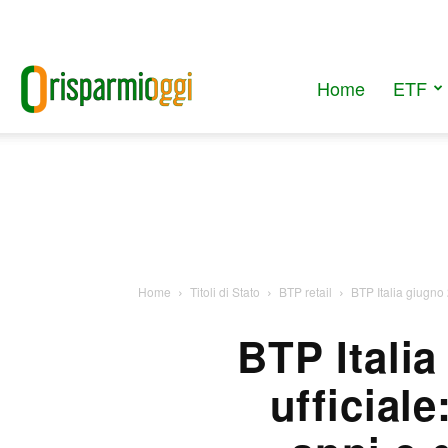
Home
ETF
RisparmiOggi
Home
Titoli di Stato
BTP retail
BTP Italia giugno 
BTP Italia
ufficial