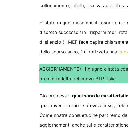
collocamento, infatti, risaliva addirittur
E’ stato in quel mese che il Tesoro colloc
discreto successo tra i risparmiatori ret
di silenzio (il MEF fece capire chiaramente
dello scorso anno, fu ipotizzata una
nuov
AGGIORNAMENTO: l’1 giugno è stata comu
premio fedeltà del nuovo BTP Italia
Ciò premesso,
quali sono le caratterist
quali invece erano le previsioni sugli ele
Come nostra consuetudine partiremo dalle
aggiornamenti anche sulle caratteristich