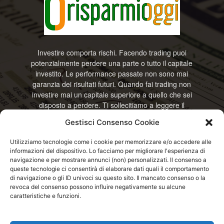
Investire comporta rischi. Facendo trading puoi
potenzialmente perdere una parte o tutto il capitale
investito. Le performance passate non sono mai
garanzia dei risultati futuri. Quando fai trading non
investire mai un capitale superiore a quello che sei
disposto a perdere. Ti sollecitiamo a leggere il
disclamier e l’avviso sui rischi completo. Il blog
Gestisci Consenso Cookie
RisparmiOggi non offre alcun genere di consulenza
e non si assume la responsabilità sull’utilizzo delle
Utilizziamo tecnologie come i cookie per memorizzare e/o accedere alle
informazioni riportate. Continuando ad accedere o
informazioni del dispositivo. Lo facciamo per migliorare l'esperienza di
a usare questo sito o ogni servizio disponibile
navigazione e per mostrare annunci (non) personalizzati. Il consenso a
questo sito, dichiari di accettare termini e condizioni
queste tecnologie ci consentirà di elaborare dati quali il comportamento
previste. © RisparmiOggi
di navigazione o gli ID univoci su questo sito. Il mancato consenso o la
revoca del consenso possono influire negativamente su alcune
caratteristiche e funzioni.
Contattaci:
info@risparmioggi.it